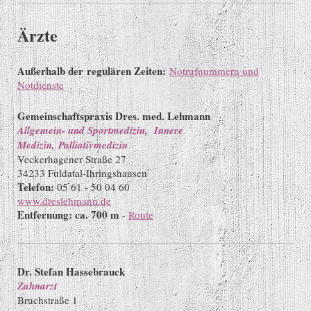
Ärzte
Außerhalb der regulären Zeiten:
Notrufnummern und
Notdienste
Gemeinschaftspraxis Dres. med. Lehmann
Allgemein- und Sportmedizin, Innere
Medizin, Palliativmedizin
Veckerhagener Straße 27
34233 Fuldatal-Ihringshausen
Telefon:
05 61 - 50 04 60
www.dreslehmann.de
Entfernung: ca. 700 m
-
Route
Dr. Stefan Hassebrauck
Zahnarzt
Bruchstraße 1