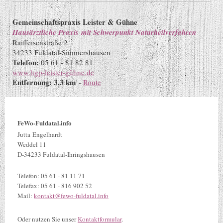
Gemeinschaftspraxis Leister & Gühne
Hausärztliche Praxis mit Schwerpunkt Naturheilverfahren
Raiffeisenstraße 2
34233 Fuldatal-Simmershausen
Telefon:
05 61 - 81 82 81
www.hgp-leister-gühne.de
Entfernung: 3,3 km
-
Route
FeWo-Fuldatal.info
Jutta Engelhardt
Weddel 11
D-34233 Fuldatal-Ihringshausen
Telefon: 05 61 - 81 11 71
Telefax: 05 61 - 816 902 52
Mail:
kontakt@fewo-fuldatal.info
Oder nutzen Sie unser
Kontaktformular
.