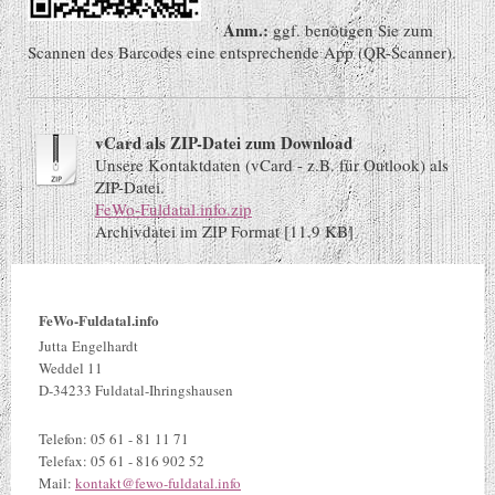
Anm.:
ggf. benötigen Sie zum
Scannen des Barcodes eine entsprechende App (QR-Scanner).
vCard als ZIP-Datei zum Download
Unsere Kontaktdaten (vCard - z.B. für Outlook) als
ZIP-Datei.
FeWo-Fuldatal.info.zip
Archivdatei im ZIP Format [11.9 KB]
FeWo-Fuldatal.info
Jutta Engelhardt
Weddel 11
D-34233 Fuldatal-Ihringshausen
Telefon: 05 61 - 81 11 71
Telefax: 05 61 - 816 902 52
Mail:
kontakt@fewo-fuldatal.info