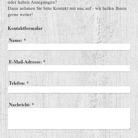
oder haben Anregungen?
Dann nehmen Sie bitte Kontakt mit uns auf - wir helfen Ihnen
gerne weiter!
Kontaktformular
Name:
*
E-Mail-Adresse:
*
Telefon:
*
Nachricht:
*